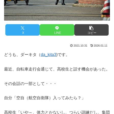
X
LINE
コピー
2021.10.31
2026.01.11
どうも、ダーキタ（
da_kita3
)です。
最近、自転車走行会通じて、高校生と話す機会があった。
その会話の一部として・・・
自分「空自（航空自衛隊）入ってみたら？」
高校生「いや～、体力とかないし、つらい訓練だし、集団