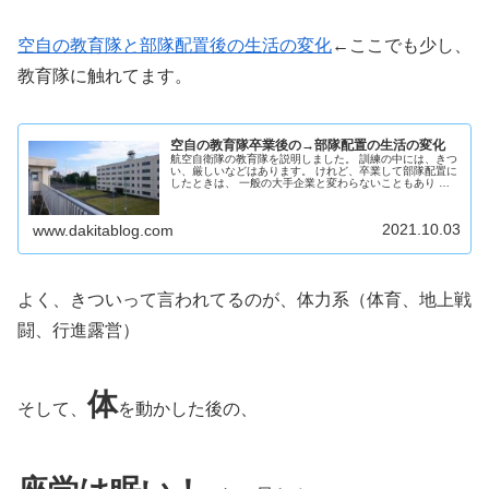
空自の教育隊と部隊配置後の生活の変化
←ここでも少し、
教育隊に触れてます。
空自の教育隊卒業後の→部隊配置の生活の変化
航空自衛隊の教育隊を説明しました。 訓練の中には、きつ
い、厳しいなどはあります。 けれど、卒業して部隊配置に
したときは、 一般の大手企業と変わらないこともあり 人
間関係や、細かい制限や規則など降りそそってきます。 な
ので配置後の変化を紹介しました。
2021.10.03
www.dakitablog.com
よく、きついって言われてるのが、体力系（体育、地上戦
闘、行進露営）
体
そして、
を動かした後の、