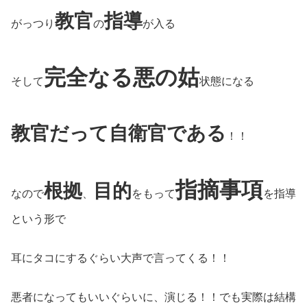
教官
指導
がっつり
の
が入る
完全なる悪の姑
そして
状態になる
教官だって自衛官である
！！
指摘事項
根拠
目的
なので
、
をもって
を指導
という形で
耳にタコにするぐらい大声で言ってくる！！
悪者になってもいいぐらいに、演じる！！でも実際は結構