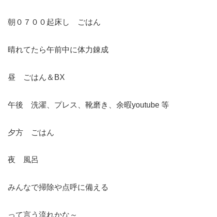
朝０７００起床し ごはん
晴れてたら午前中に体力錬成
昼 ごはん＆BX
午後 洗濯、プレス、靴磨き、余暇youtube 等
夕方 ごはん
夜 風呂
みんなで掃除や点呼に備える
って言う流れかな～