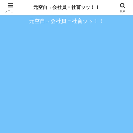
約１０年空自を務め、以降の会社員時代を歩く
元空自→会社員＝社畜ッッ！！
メニュー
検索
元空自→会社員＝社畜ッッ！！