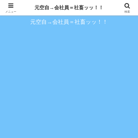
約１０年空自を務め、以降の会社員時代を歩く
元空自→会社員＝社畜ッッ！！
メニュー
検索
元空自→会社員＝社畜ッッ！！