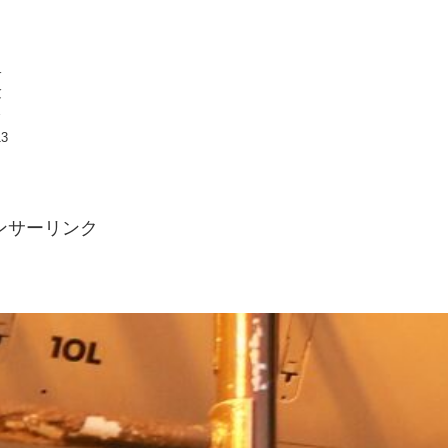
サ
験
と
13
ンサーリンク