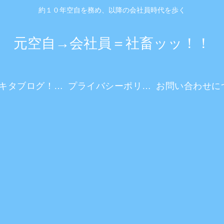
約１０年空自を務め、以降の会社員時代を歩く
元空自→会社員＝社畜ッッ！！
ダーキタブログ！とは？
プライバシーポリシー