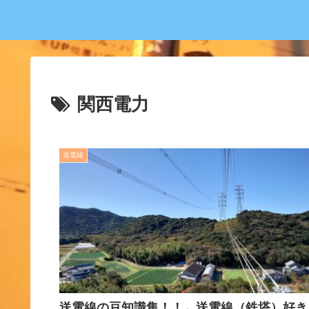
関西電力
送電線
送電線の豆知識集！！←送電線（鉄塔）好き