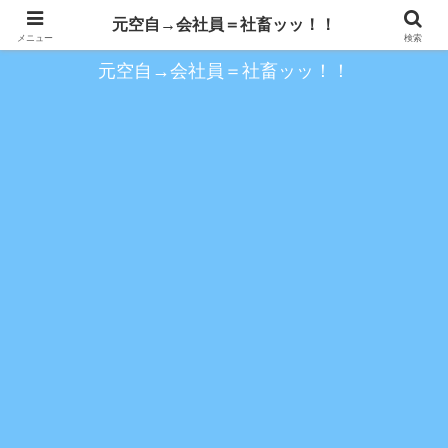
約１０年空自を務め、以降の会社員時代を歩く
元空自→会社員＝社畜ッッ！！
メニュー
検索
元空自→会社員＝社畜ッッ！！