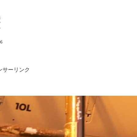
供
で
浄
06
ンサーリンク