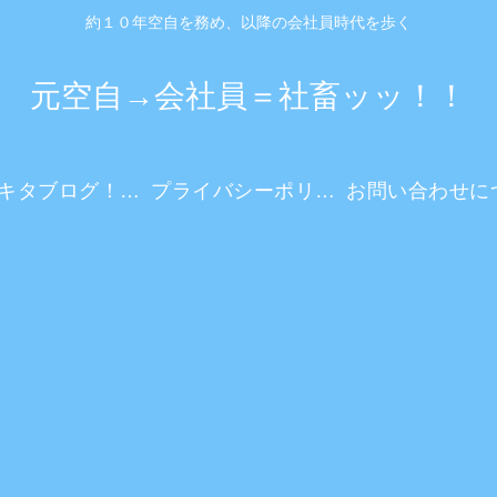
約１０年空自を務め、以降の会社員時代を歩く
元空自→会社員＝社畜ッッ！！
ダーキタブログ！とは？
プライバシーポリシー