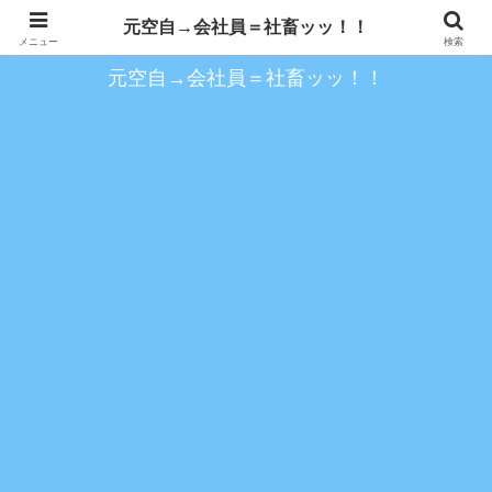
約１０年空自を務め、以降の会社員時代を歩く
元空自→会社員＝社畜ッッ！！
メニュー
検索
元空自→会社員＝社畜ッッ！！